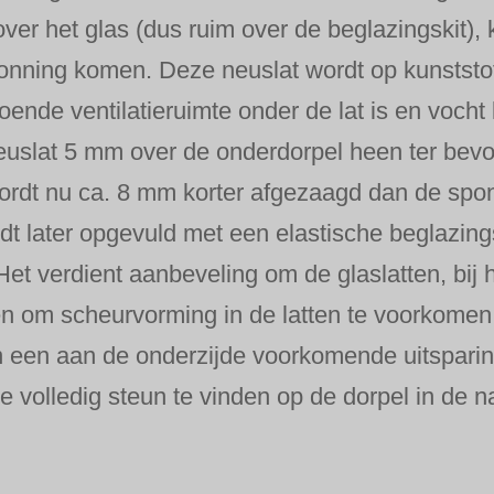
over het glas (dus ruim over de beglazingskit), 
sponning komen. Deze neuslat wordt op kunststo
doende ventilatieruimte onder de lat is en voch
neuslat 5 mm over de onderdorpel heen ter bev
 wordt nu ca. 8 mm korter afgezaagd dan de spo
dt later opgevuld met een elastische beglazings
Het verdient aanbeveling om de glaslatten, bij
en om scheurvorming in de latten te voorkomen
in een aan de onderzijde voorkomende uitspari
 volledig steun te vinden op de dorpel in de nab