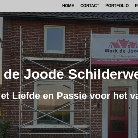
HOME
CONTACT
PORTFOLIO
R
 de Joode Schilderw
et Liefde en Passie voor het v