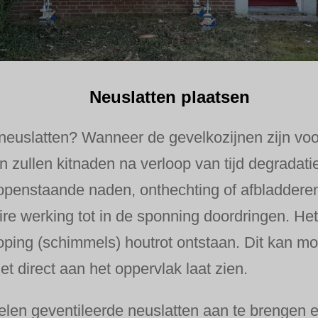
Neuslatten plaatsen
euslatten? Wanneer de gevelkozijnen zijn voor
en zullen kitnaden na verloop van tijd degradat
openstaande naden, onthechting of afbladderen
ire werking tot in de sponning doordringen. Het
ping (schimmels) houtrot ontstaan. Dit kan moge
et direct aan het oppervlak laat zien.
delen geventileerde neuslatten aan te brengen 