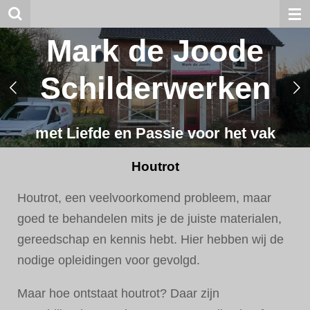
Ga
direct
Mark de Joode
naar
Schilderwerken
de
hoofdinhoud
met Liefde en Passie voor het vak
Houtrot
Houtrot, een veelvoorkomend probleem, maar
goed te behandelen mits je de juiste materialen,
gereedschap en kennis hebt. Hier hebben wij de
nodige opleidingen voor gevolgd.
Maar hoe ontstaat houtrot? Daar zijn